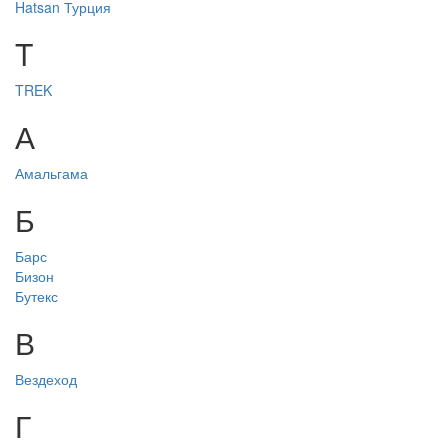
Hatsan Турция
T
TREK
А
Амальгама
Б
Барс
Бизон
Бутекс
В
Вездеход
Г