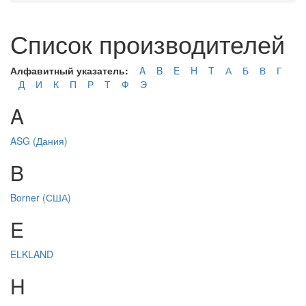
Список производителей
Алфавитный указатель:
A
B
E
H
T
А
Б
В
Г
Д
И
К
П
Р
Т
Ф
Э
A
ASG (Дания)
B
Borner (США)
E
ELKLAND
H