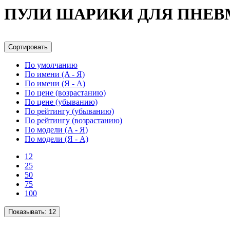
ПУЛИ ШАРИКИ ДЛЯ ПНЕ
Сортировать
По умолчанию
По имени (A - Я)
По имени (Я - A)
По цене (возрастанию)
По цене (убыванию)
По рейтингу (убыванию)
По рейтингу (возрастанию)
По модели (A - Я)
По модели (Я - A)
12
25
50
75
100
Показывать:
12