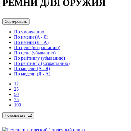
РЕМНИ ДЛЯ ОРУЖИЯ
Сортировать
По умолчанию
По имени (A - Я)
По имени (Я - A)
По цене (возрастанию)
По цене (убыванию)
По рейтингу (убыванию)
По рейтингу (возрастанию)
По модели (A - Я)
По модели (Я - A)
12
25
50
75
100
Показывать:
12