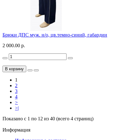
Брюки ДПС муж. н/о, цв.темно-синий, габардин
2 000.00 р.
В корзину
1
2
3
4
>
>|
Показано с 1 по 12 из 40 (всего 4 страниц)
Информация