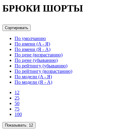
БРЮКИ ШОРТЫ
Сортировать
По умолчанию
По имени (A - Я)
По имени (Я - A)
По цене (возрастанию)
По цене (убыванию)
По рейтингу (убыванию)
По рейтингу (возрастанию)
По модели (A - Я)
По модели (Я - A)
12
25
50
75
100
Показывать:
12